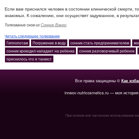
Если вам приснился человек в состоянии клинической смерти, т
знакомых. К сожалению, они осуществят задуманное, в результат
Сонник Ванги
Толкование снов из
Читать следующее толкование
Гиппопотам
Погружение в воду
сонник стать предпринимателем
же
сонник крокодил нападает на ребенка
сонник разговорчивый ребенок
приснилось что я танкист
Все права защищены ©
Как изб
inneov-nutricosmetics.ru — моя история
При полном или частичном использовании мате