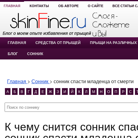
ГЛАВНАЯ
КОНТАКТЫ
ОБ АВТОРЕ
О САЙТЕ
ВСЕ СТАТЬИ 
ГЛАВНАЯ
СРЕДСТВА ОТ ПРЫЩЕЙ
ПРЫЩИ НА РАЗЛИЧНЫХ 
БЛОГ
СОННИК
Главная
>
Сонник
>
сонник спасти младенца от смерти
А
Б
В
Г
Д
Е
Ж
З
И
Й
К
Л
М
Н
О
П
Р
С
К чему снится сонник спасти младенца от смерти?
сонник спасти младенца 