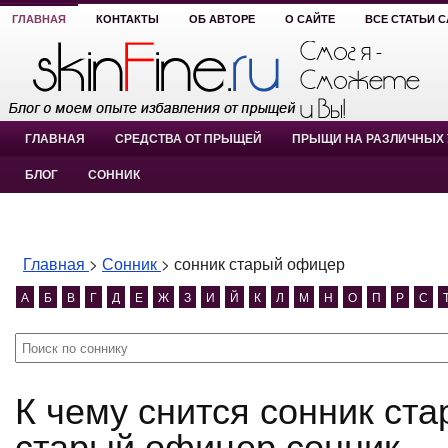
ГЛАВНАЯ
КОНТАКТЫ
ОБ АВТОРЕ
О САЙТЕ
ВСЕ СТАТЬИ 
ГЛАВНАЯ
СРЕДСТВА ОТ ПРЫЩЕЙ
ПРЫЩИ НА РАЗЛИЧНЫХ 
БЛОГ
СОННИК
Главная
>
Сонник
>
сонник старый офицер
А
Б
В
Г
Д
Е
Ж
З
И
Й
К
Л
М
Н
О
П
Р
С
К чему снится сонник старый офицер? сонник
старый офицер сонник