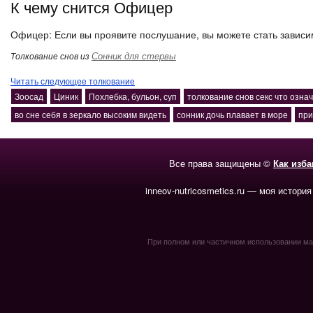
К чему снится Офицер
Офицер: Если вы проявите послушание, вы можете стать завис
Сонник для стервы
Толкование снов из
Читать следующее толкование
Зоосад
Циник
Похлебка, бульон, суп
толкование снов секс что означ
во сне себя в зеркало высоким видеть
сонник дочь плавает в море
при
Все права защищены ©
Как изб
inneov-nutricosmetics.ru — моя история
При полном или частичном использовании мате