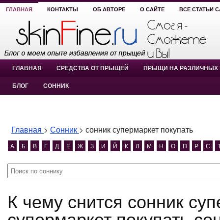
ГЛАВНАЯ
КОНТАКТЫ
ОБ АВТОРЕ
О САЙТЕ
ВСЕ СТАТЬИ 
ГЛАВНАЯ
СРЕДСТВА ОТ ПРЫЩЕЙ
ПРЫЩИ НА РАЗЛИЧНЫХ 
БЛОГ
СОННИК
Главная
>
Сонник
>
сонник супермаркет покупать
А
Б
В
Г
Д
Е
Ж
З
И
Й
К
Л
М
Н
О
П
Р
С
К чему снится сонник супермаркет покупать? сонник
супермаркет покупать со