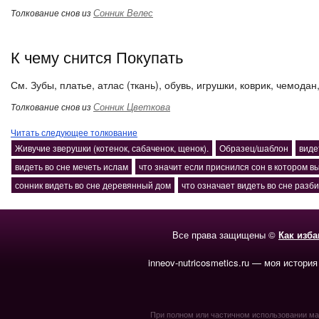
Сонник Велес
Толкование снов из
К чему снится Покупать
См. Зубы, платье, атлас (ткань), обувь, игрушки, коврик, чемодан
Сонник Цветкова
Толкование снов из
Читать следующее толкование
Живучие зверушки (котенок, сабаченок, щенок).
Образец/шаблон
виде
видеть во сне мечеть ислам
что значит если приснился сон в котором в
сонник видеть во сне деревянный дом
что означает видеть во сне раз
Все права защищены ©
Как изб
inneov-nutricosmetics.ru — моя история
При полном или частичном использовании мате