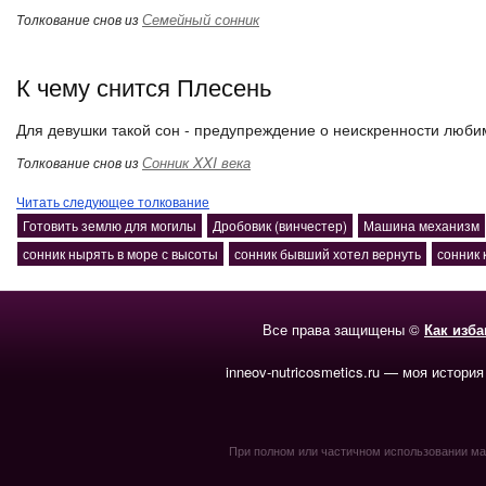
Семейный сонник
Толкование снов из
К чему снится Плесень
Для девушки такой сон - предупреждение о неискренности люби
Сонник XXI века
Толкование снов из
Читать следующее толкование
Готовить землю для могилы
Дробовик (винчестер)
Машина механизм
сонник нырять в море с высоты
сонник бывший хотел вернуть
сонник 
Все права защищены ©
Как изб
inneov-nutricosmetics.ru — моя история
При полном или частичном использовании мате