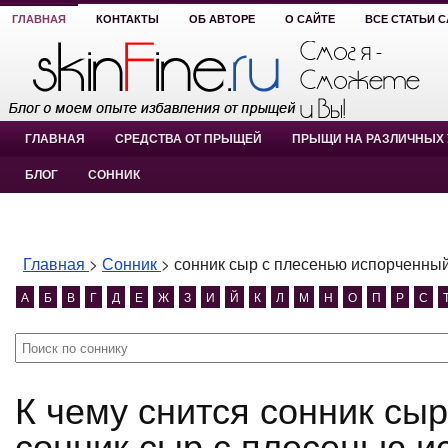
ГЛАВНАЯ
КОНТАКТЫ
ОБ АВТОРЕ
О САЙТЕ
ВСЕ СТАТЬИ 
ГЛАВНАЯ
СРЕДСТВА ОТ ПРЫЩЕЙ
ПРЫЩИ НА РАЗЛИЧНЫХ 
БЛОГ
СОННИК
Главная
>
Сонник
>
сонник сыр с плесенью испорченны
А
Б
В
Г
Д
Е
Ж
З
И
Й
К
Л
М
Н
О
П
Р
С
К чему снится сонник сыр с плесенью испорченный?
сонник сыр с плесенью и