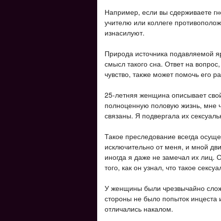
Например, если вы сдерживаете г
учителю или коллеге противоположн
изнасилуют.
Природа источника подавляемой яр
смысл такого сна. Ответ на вопро
чувство, также может помочь его ра
25-летняя женщина описывает свой 
полноценную половую жизнь, мне ч
связаны. Я подвергала их сексуаль
Такое преследование всегда осуще
исключительно от меня, и мной дв
иногда я даже не замечал их лиц. 
того, как он узнал, что такое секс
У женщины были чрезвычайно слож
стороны не было попыток инцеста 
отличались накалом.