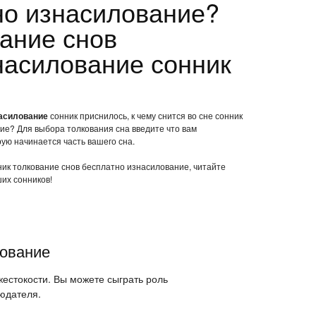
но изнасилование?
вание снов
насилование сонник
насилование
сонник приснилось, к чему снится во сне сонник
ие? Для выбора толкования сна введите что вам
рую начинается часть вашего сна.
нник толкование снов бесплатно изнасилование, читайте
их сонников!
лование
жестокости. Вы можете сыграть роль
юдателя.