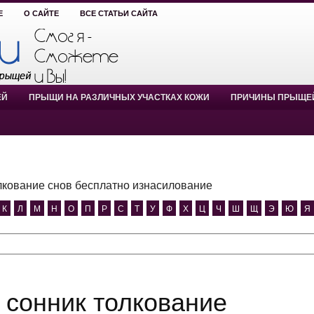
Е
О САЙТЕ
ВСЕ СТАТЬИ САЙТА
ЕЙ
ПРЫЩИ НА РАЗЛИЧНЫХ УЧАСТКАХ КОЖИ
ПРИЧИНЫ ПРЫЩЕ
лкование снов бесплатно изнасилование
К
Л
М
Н
О
П
Р
С
Т
У
Ф
Х
Ц
Ч
Ш
Щ
Э
Ю
Я