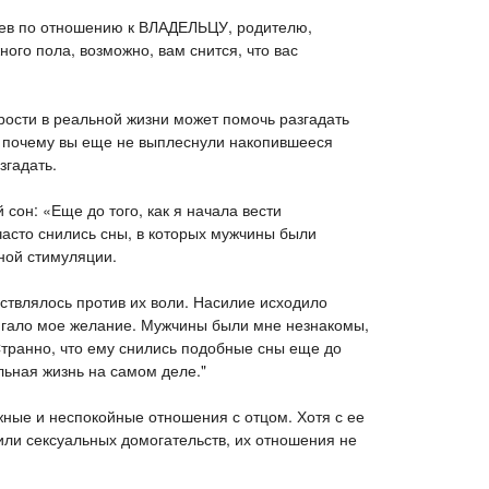
нев по отношению к ВЛАДЕЛЬЦУ, родителю,
ого пола, возможно, вам снится, что вас
ости в реальной жизни может помочь разгадать
с, почему вы еще не выплеснули накопившееся
згадать.
сон: «Еще до того, как я начала вести
асто снились сны, в которых мужчины были
ной стимуляции.
ствлялось против их воли. Насилие исходило
игало мое желание. Мужчины были мне незнакомы,
Странно, что ему снились подобные сны еще до
уальная жизнь на самом деле."
ные и неспокойные отношения с отцом. Хотя с ее
или сексуальных домогательств, их отношения не