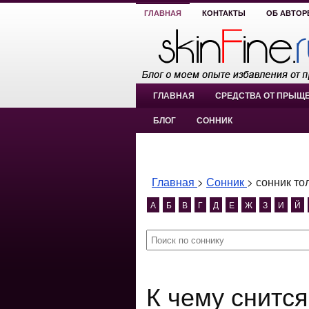
ГЛАВНАЯ
КОНТАКТЫ
ОБ АВТОР
ГЛАВНАЯ
СРЕДСТВА ОТ ПРЫЩ
БЛОГ
СОННИК
Главная
>
Сонник
>
сонник то
А
Б
В
Г
Д
Е
Ж
З
И
Й
К чему снится сонник толкование