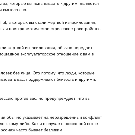
вства, которые вы испытываете к другим, являются
 смысла сна.
, в которых вы стали жертвой изнасилования,
т ли посттравматическое стрессовое расстройство
тали жертвой изнасилования, обычно передает
пощадное эксплуататорское отношение к вам в
человек без лица. Это потому, что люди, которые
льзовать вас, поддерживают близость и другими,
ессию против вас, но предупреждает, что вы
ния обычно указывает на неразрешенный конфликт
ю к кому-либо. Как и в случае с описанной выше
ерсонаж часто бывает безликим.