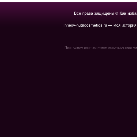
Все права защищены ©
Как изб
inneov-nutricosmetics.ru — моя история
При полном или частичном использовании мате