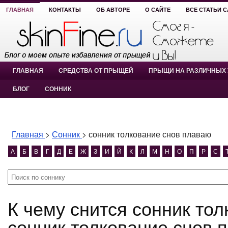
ГЛАВНАЯ
КОНТАКТЫ
ОБ АВТОРЕ
О САЙТЕ
ВСЕ СТАТЬИ 
ГЛАВНАЯ
СРЕДСТВА ОТ ПРЫЩЕЙ
ПРЫЩИ НА РАЗЛИЧНЫХ 
БЛОГ
СОННИК
Главная
>
Сонник
>
сонник толкование снов плаваю
А
Б
В
Г
Д
Е
Ж
З
И
Й
К
Л
М
Н
О
П
Р
С
К чему снится сонник толкование снов плаваю?
сонник толкование снов 