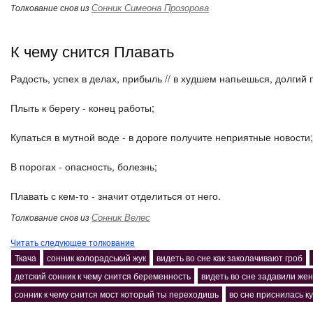
Сонник Симеона Прозорова
Толкование снов из
К чему снится Плавать
Радость, успех в делах, прибыль // в худшем напьешься, долгий 
Плыть к берегу - конец работы;
Купаться в мутной воде - в дороге получите неприятные новости;
В порогах - опасность, болезнь;
Плавать с кем-то - значит отделиться от него.
Сонник Велес
Толкование снов из
Читать следующее толкование
Ткача
сонник колорадський жук
видеть во сне как заколачивают гроб
детский сонник к чему снится беременность
видеть во сне задавили же
сонник к чему снится мост который ты переходишь
во сне приснилась к