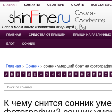
ГЛАВНАЯ
КОНТАКТЫ
ОБ АВТОРЕ
О САЙТЕ
ВСЕ СТАТЬИ 
ГЛАВНАЯ
СРЕДСТВА ОТ ПРЫЩЕЙ
ПРЫЩИ НА РАЗЛИЧНЫХ 
БЛОГ
СОННИК
Главная
>
Сонник
>
сонник умерший брат на фотографи
А
Б
В
Г
Д
Е
Ж
З
И
Й
К
Л
М
Н
О
П
Р
С
К чему снится сонник умерший брат на
фотографии? сонник уме