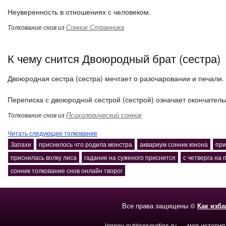
Неуверенность в отношениях с человеком.
Сонник Странника
Толкование снов из
К чему снится Двоюродный брат (сестра)
Двоюродная сестра (сестра) мечтает о разочаровании и печали.
Переписка с двоюродной сестрой (сестрой) означает окончател
Психологический сонник
Толкование снов из
Читать следующее толкование
Запахи
приснилось что родила монстра
аквариум сонник юнона
при
приснилась волку лиса
гадание на суженого приснится
с четверга на 
сонник толкование снов онлайн творог
Все права защищены ©
Как изб
inneov-nutricosmetics.ru — моя история