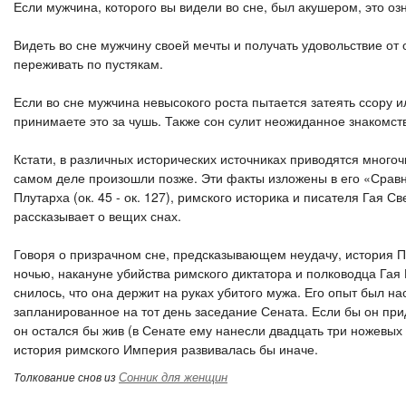
Если мужчина, которого вы видели во сне, был акушером, это о
Видеть во сне мужчину своей мечты и получать удовольствие от 
переживать по пустякам.
Если во сне мужчина невысокого роста пытается затеять ссору и
принимаете это за чушь. Также сон сулит неожиданное знакомст
Кстати, в различных исторических источниках приводятся мног
самом деле произошли позже. Эти факты изложены в его «Сравн
Плутарха (ок. 45 - ок. 127), римского историка и писателя Гая Св
рассказывает о вещих снах.
Говоря о призрачном сне, предсказывающем неудачу, история 
ночью, накануне убийства римского диктатора и полководца Гая
снилось, что она держит на руках убитого мужа. Его опыт был 
запланированное на тот день заседание Сената. Если бы он пр
он остался бы жив (в Сенате ему нанесли двадцать три ножевых
история римского Империя развивалась бы иначе.
Сонник для женщин
Толкование снов из