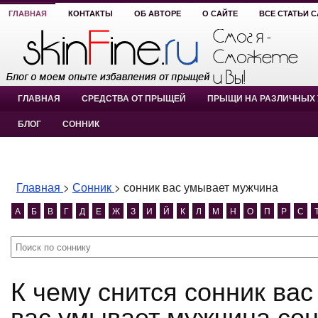
ГЛАВНАЯ
КОНТАКТЫ
ОБ АВТОРЕ
О САЙТЕ
ВСЕ СТАТЬИ 
ГЛАВНАЯ
СРЕДСТВА ОТ ПРЫЩЕЙ
ПРЫЩИ НА РАЗЛИЧНЫХ 
БЛОГ
СОННИК
Главная
>
Сонник
>
сонник вас умывает мужчина
А
Б
В
Г
Д
Е
Ж
З
И
Й
К
Л
М
Н
О
П
Р
С
К чему снится сонник вас умывает мужчина? сонник
вас умывает мужчина со