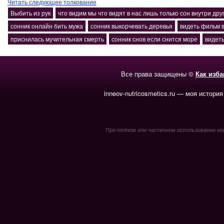
Читать следующее толкование
Выбить из рук
что видим мы что видят в нас лишь только сон внутри дру
сонник онлайн бить мужа
сонник выкорчевать деревья
видеть фильм в
приснилась мучительная смерть
сонник снов если снится море
видеть
Все права защищены ©
Как изб
inneov-nutricosmetics.ru — моя история
При полном или частичном использовании мате