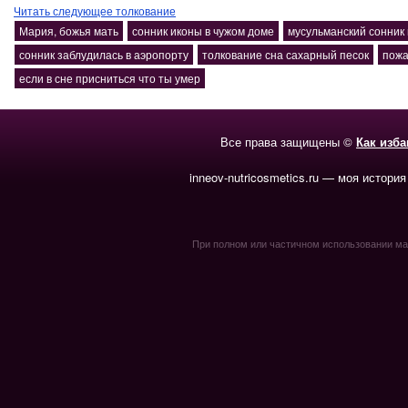
Читать следующее толкование
Мария, божья мать
сонник иконы в чужом доме
мусульманский сонник
сонник заблудилась в аэропорту
толкование сна сахарный песок
пожа
если в сне присниться что ты умер
Все права защищены ©
Как изб
inneov-nutricosmetics.ru — моя история
При полном или частичном использовании мате