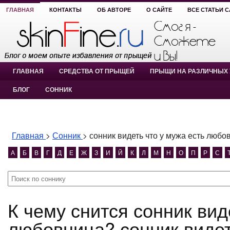
ГЛАВНАЯ
КОНТАКТЫ
ОБ АВТОРЕ
О САЙТЕ
ВСЕ СТАТЬИ 
ГЛАВНАЯ
СРЕДСТВА ОТ ПРЫЩЕЙ
ПРЫЩИ НА РАЗЛИЧНЫХ 
БЛОГ
СОННИК
Главная
>
Сонник
>
сонник видеть что у мужа есть любо
А
Б
В
Г
Д
Е
Ж
З
И
Й
К
Л
М
Н
О
П
Р
С
К чему снится сонник видеть что у мужа есть
любовница? сонник видет