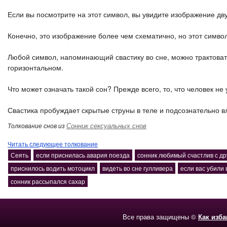
Если вы посмотрите на этот символ, вы увидите изображение дв
Конечно, это изображение более чем схематично, но этот симво
Любой символ, напоминающий свастику во сне, можно трактовать 
горизонтальном.
Что может означать такой сон? Прежде всего, то, что человек не 
Свастика пробуждает скрытые струны в теле и подсознательно в
Сонник сексуальных снов
Толкование снов из
Читать следующее толкование
Сеять
если приснилась авария поезда
сонник любимый счастлив с др
приснилось водить мотоцикл
видеть во сне гулливера
если вас убили 
сонник рассыпался сахар
Все права защищены ©
Как изб