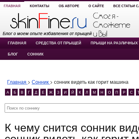
ГЛАВНАЯ
КОНТАКТЫ
ОБ АВТОРЕ
О САЙТЕ
ВСЕ СТАТЬИ 
ГЛАВНАЯ
СРЕДСТВА ОТ ПРЫЩЕЙ
ПРЫЩИ НА РАЗЛИЧНЫХ 
БЛОГ
СОННИК
Главная
>
Сонник
>
сонник видеть как горит машина
А
Б
В
Г
Д
Е
Ж
З
И
Й
К
Л
М
Н
О
П
Р
С
К чему снится сонник видеть как горит машина?
сонник видеть как горит 