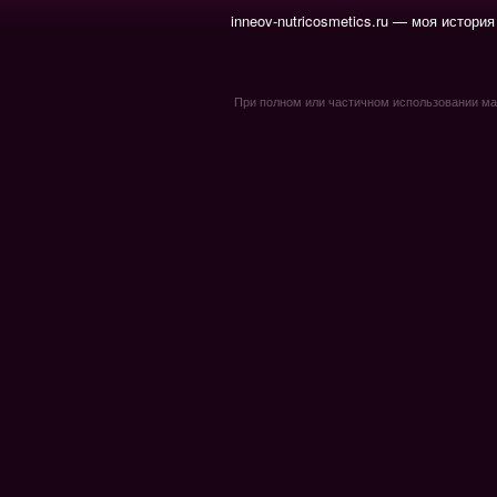
inneov-nutricosmetics.ru — моя история
При полном или частичном использовании мате