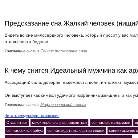
Предсказание сна Жалкий человек (нищий
Видеть во сне милосердного человека, который просит у вас мил
отношению к бедным.
Сонник толкование снов
Толкование снов из
К чему снится Идеальный мужчина как ар
Ассоциации: сила, доверие, надежность, воля, интеллект, мужест
Он выступает как символ удачного избранника женщины и как у
Мифологический сонник
Толкование снов из
Читать следующее толкование
Отдаляться
какой корень слова присниться
сонник вас накормили
п
сонник снился арбуз
сонник видеть волосатых людей
сонник армяне 