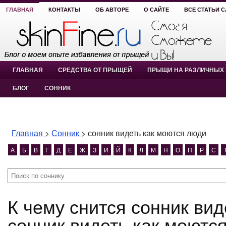
ГЛАВНАЯ
КОНТАКТЫ
ОБ АВТОРЕ
О САЙТЕ
ВСЕ СТАТЬИ 
ГЛАВНАЯ
СРЕДСТВА ОТ ПРЫЩЕЙ
ПРЫЩИ НА РАЗЛИЧНЫХ 
БЛОГ
СОННИК
Главная
>
Сонник
>
сонник видеть как моются люди
А
Б
В
Г
Д
Е
Ж
З
И
Й
К
Л
М
Н
О
П
Р
С
К чему снится сонник видеть как моются люди?
сонник видеть как моютс