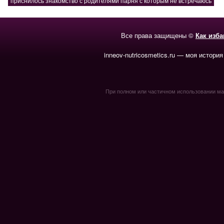
приснилось знакомство с родителями парня с которым не встречаюсь
Все права защищены ©
Как изб
inneov-nutricosmetics.ru — моя история
При полном или частичном использовании мате