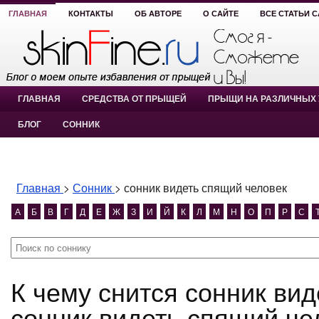
ГЛАВНАЯ
КОНТАКТЫ
ОБ АВТОРЕ
О САЙТЕ
ВСЕ СТАТЬИ 
ГЛАВНАЯ
СРЕДСТВА ОТ ПРЫЩЕЙ
ПРЫЩИ НА РАЗЛИЧНЫХ 
БЛОГ
СОННИК
Главная
>
Сонник
>
сонник видеть спящий человек
А
Б
В
Г
Д
Е
Ж
З
И
Й
К
Л
М
Н
О
П
Р
С
К чему снится сонник видеть спящий человек?
сонник видеть спящий че