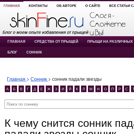
ГЛАВНАЯ
КОНТАКТЫ
ОБ АВТОРЕ
О САЙТЕ
ВСЕ СТАТЬИ 
ГЛАВНАЯ
СРЕДСТВА ОТ ПРЫЩЕЙ
ПРЫЩИ НА РАЗЛИЧНЫХ 
БЛОГ
СОННИК
Главная
>
Сонник
>
сонник падали звезды
А
Б
В
Г
Д
Е
Ж
З
И
Й
К
Л
М
Н
О
П
Р
С
К чему снится сонник падали звезды? сонник
падали звезды сонник