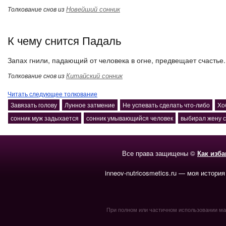
Новейший сонник
Толкование снов из
К чему снится Падаль
Запах гнили, падающий от человека в огне, предвещает счастье.
Китайский сонник
Толкование снов из
Читать следующее толкование
Завязать голову
Лунное затмение
Не успевать сделать что-либо
Хо
сонник муж задыхается
сонник умывающийся человек
выбирал жену 
Все права защищены ©
Как изб
inneov-nutricosmetics.ru — моя история
При полном или частичном использовании мате