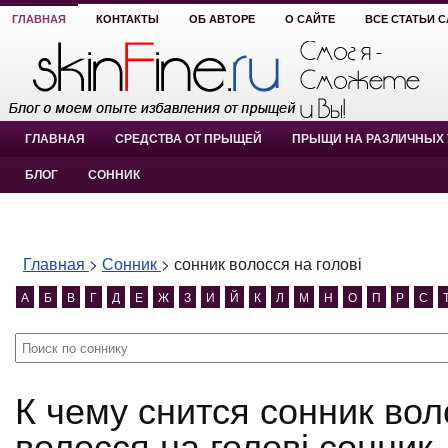
ГЛАВНАЯ
КОНТАКТЫ
ОБ АВТОРЕ
О САЙТЕ
ВСЕ СТАТЬИ 
ГЛАВНАЯ
СРЕДСТВА ОТ ПРЫЩЕЙ
ПРЫЩИ НА РАЗЛИЧНЫХ 
БЛОГ
СОННИК
Главная
>
Сонник
>
сонник волосся на голові
А
Б
В
Г
Д
Е
Ж
З
И
Й
К
Л
М
Н
О
П
Р
С
К чему снится сонник волосся на голові? сонник
волосся на голові сонник