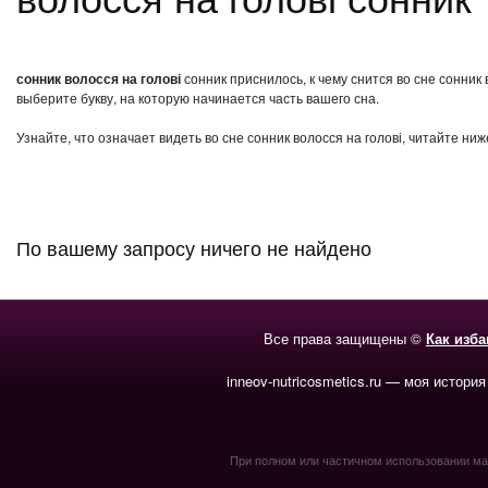
сонник волосся на голові
сонник приснилось, к чему снится во сне сонник
выберите букву, на которую начинается часть вашего сна.
Узнайте, что означает видеть во сне сонник волосся на голові, читайте ни
По вашему запросу ничего не найдено
Все права защищены ©
Как изб
inneov-nutricosmetics.ru — моя история
При полном или частичном использовании мате