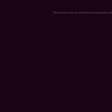
При полном или частичном использовании мате