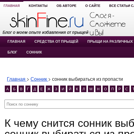
ГЛАВНАЯ
КОНТАКТЫ
ОБ АВТОРЕ
О САЙТЕ
ВСЕ СТАТЬИ 
ГЛАВНАЯ
СРЕДСТВА ОТ ПРЫЩЕЙ
ПРЫЩИ НА РАЗЛИЧНЫХ 
БЛОГ
СОННИК
Главная
>
Сонник
>
сонник выбираться из пропасти
А
Б
В
Г
Д
Е
Ж
З
И
Й
К
Л
М
Н
О
П
Р
С
К чему снится сонник выбираться из пропасти?
сонник выбираться из пр