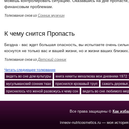
можешь контролировать ситуацию. Оказавшись на дне пропасти, 
финансовым проблемам.
Сонник мужчин
Толкование снов из
К чему снится Пропасть
Бездна - вас ждет большая опасность, вы испытаете очень сильн
коснутся не только вас и вашей жизни, но и жизни ваших близких.
Детский сонник
Толкование снов из
Читать следующее толкование
видеть во сне дом культуры
книга никиты михалкова мои дневники 1972 
мусульманский сонник ткан
приснился кровавый труп
сажать деревья
приснилось что женой развожусь к чему сон
видеть во сне любимого мер
Все права защищены ©
Как изб
inneov-nutricosmetics.ru — моя история