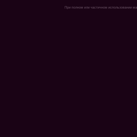
При полном или частичном использовании мате