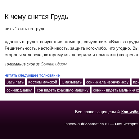
К чему снится Грудь
пить "взять на грудь.
«давить в грудь» сочувствие, помощь, сочувствие. «Взяв за грудь
Решительность, настойчивость, защита кого-либо, что угодно. В
стороны человека, которому мы доверяли и помогали («согревал
Сонник идиом
Толкование снов из
Читать следующее толкование
Засыпать
Костюм мужской
Смазывать
сонник ела черную икру
пр
сонник диавол
сон видеть красивую машину
сонник видеть мальчика 
Все права защищены ©
Как изб
inneov-nutricosmetics.ru — моя история