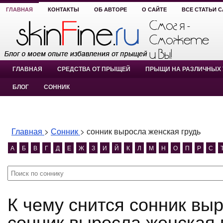
ГЛАВНАЯ
КОНТАКТЫ
ОБ АВТОРЕ
О САЙТЕ
ВСЕ СТАТЬИ 
ГЛАВНАЯ
СРЕДСТВА ОТ ПРЫЩЕЙ
ПРЫЩИ НА РАЗЛИЧНЫХ 
БЛОГ
СОННИК
Главная
>
Сонник
>
сонник выросла женская грудь
А
Б
В
Г
Д
Е
Ж
З
И
Й
К
Л
М
Н
О
П
Р
С
К чему снится сонник выросла женская грудь?
сонник выросла женская 