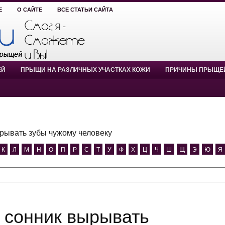
Е
О САЙТЕ
ВСЕ СТАТЬИ САЙТА
ЕЙ
ПРЫЩИ НА РАЗЛИЧНЫХ УЧАСТКАХ КОЖИ
ПРИЧИНЫ ПРЫЩЕ
рывать зубы чужому человеку
К
Л
М
Н
О
П
Р
С
Т
У
Ф
Х
Ц
Ч
Ш
Щ
Э
Ю
Я