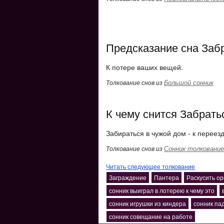
Предсказание сна Заб
К потере ваших вещей.
Большой сонник
Толкование снов из
К чему снится Забрать
Забираться в чужой дом - к переезд
Сонник толкование
Толкование снов из
Читать следующее толкование
Заграждение
Пантера
Раскусить ор
сонник выиграл в лотерею к чему это
сонник игрушки из киндера
сонник па
сонник совещание на работе