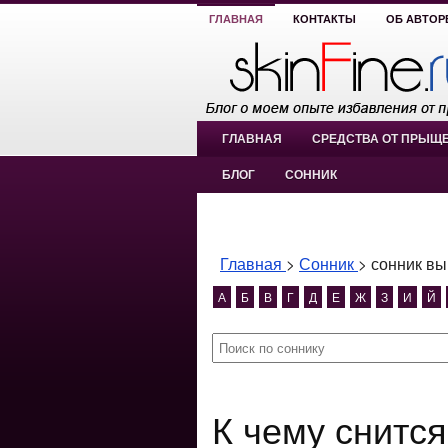
ГЛАВНАЯ
КОНТАКТЫ
ОБ АВТОР
ГЛАВНАЯ
СРЕДСТВА ОТ ПРЫЩ
БЛОГ
СОННИК
Главная
>
Сонник
>
сонник вы
А
Б
В
Г
Д
Е
Ж
З
И
Й
К чему снится сонник вырывать