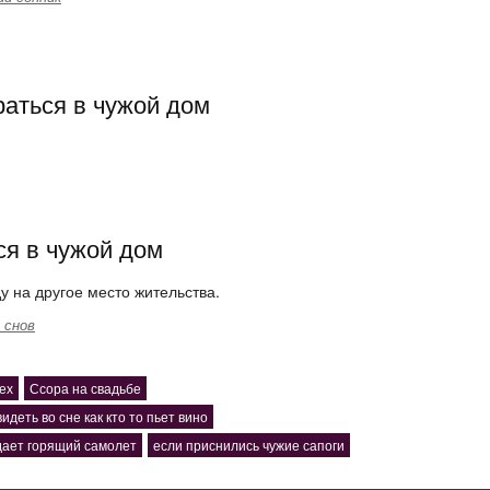
раться в чужой дом
ся в чужой дом
у на другое место жительства.
 снов
ех
Ссора на свадьбе
видеть во сне как кто то пьет вино
дает горящий самолет
если приснились чужие сапоги