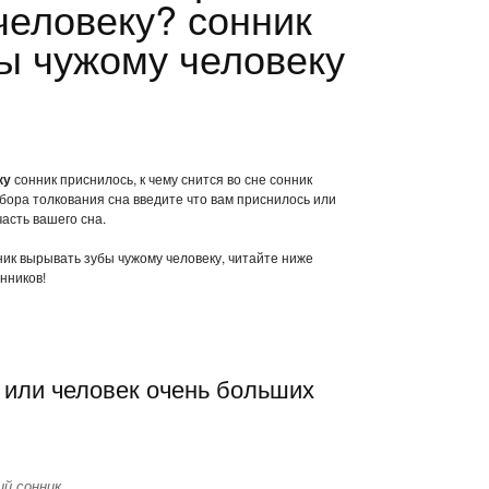
человеку? сонник
ы чужому человеку
ку
сонник приснилось, к чему снится во сне сонник
бора толкования сна введите что вам приснилось или
часть вашего сна.
нник вырывать зубы чужому человеку, читайте ниже
нников!
 или человек очень больших
й сонник