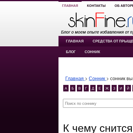
ГЛАВНАЯ
КОНТАКТЫ
ОБ АВТОР
ГЛАВНАЯ
СРЕДСТВА ОТ ПРЫЩ
БЛОГ
СОННИК
Главная
>
Сонник
>
сонник вы
А
Б
В
Г
Д
Е
Ж
З
И
Й
К чему снится сонник выйти из