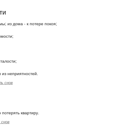
ти
ы; из дома - к потере покоя;
имости;
талости;
 из неприятностей.
ль снов
о потерять квартиру.
 снов