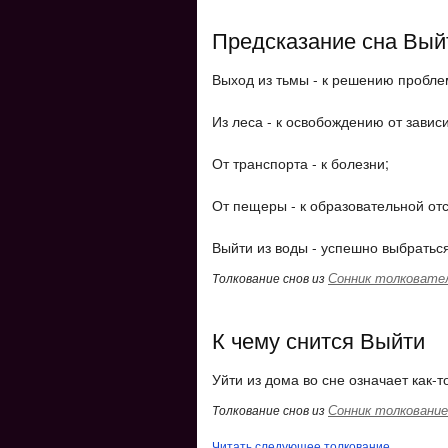
Предсказание сна Вый
Выход из тьмы - к решению проблем
Из леса - к освобождению от завис
От транспорта - к болезни;
От пещеры - к образовательной отс
Выйти из воды - успешно выбраться
Сонник толковате
Толкование снов из
К чему снится Выйти
Уйти из дома во сне означает как-т
Сонник толкование
Толкование снов из
Читать следующее толкование