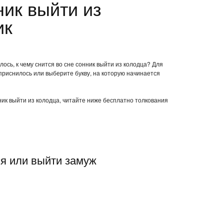
ник выйти из
ик
ось, к чему снится во сне сонник выйти из колодца? Для
приснилось или выберите букву, на которую начинается
нник выйти из колодца, читайте ниже бесплатно толкования
ся или выйти замуж