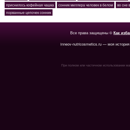
приснилось кофейная чашка
сонник миллера человек в белом
во сне 
порванные цепочек сонник
Все права защищены ©
Как изб
inneov-nutricosmetics.ru — моя история
При полном или частичном использовании мате