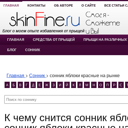
ГЛАВНАЯ
КОНТАКТЫ
ОБ АВТОРЕ
О САЙТЕ
ВСЕ СТАТЬИ 
ГЛАВНАЯ
СРЕДСТВА ОТ ПРЫЩЕЙ
ПРЫЩИ НА РАЗЛИЧНЫХ 
БЛОГ
СОННИК
Главная
>
Сонник
>
сонник яблоки красные на рынке
А
Б
В
Г
Д
Е
Ж
З
И
Й
К
Л
М
Н
О
П
Р
С
К чему снится сонник яблоки красные на рынке?
сонник яблоки красные н