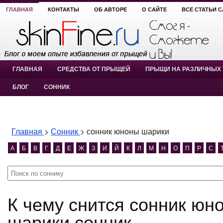
ГЛАВНАЯ
КОНТАКТЫ
ОБ АВТОРЕ
О САЙТЕ
ВСЕ СТАТЬИ 
ГЛАВНАЯ
СРЕДСТВА ОТ ПРЫЩЕЙ
ПРЫЩИ НА РАЗЛИЧНЫХ 
БЛОГ
СОННИК
Главная
>
Сонник
>
сонник юноны шарики
А
Б
В
Г
Д
Е
Ж
З
И
Й
К
Л
М
Н
О
П
Р
С
К чему снится сонник юноны шарики? сонник юноны
шарики сонник