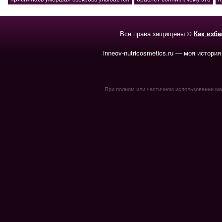
Все права защищены ©
Как изб
inneov-nutricosmetics.ru — моя история
При полном или частичном использовании мате