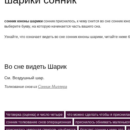
сонник юноны шарики
сонник приснилось, к чему снится во сне сонник ю
выберите букву, на которую начинается часть вашего сна.
Узнайте, что означает видеть во сне сонник юноны шарики, читайте ниже 
Во сне видеть Шарик
См. Воздушный шар.
Сонник Миллера
Толкование снов из
Четверка (оценка) и число четыре
что можно сделать чтобы я приснил
сонник толкование снов операционная
приснилось обнимать маленьког
приснилась умершая свекровь улыбается
браслет сонник к чему это
п