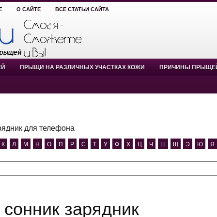
Е
О САЙТЕ
ВСЕ СТАТЬИ САЙТА
ЕЙ
ПРЫЩИ НА РАЗЛИЧНЫХ УЧАСТКАХ КОЖИ
ПРИЧИНЫ ПРЫЩЕ
рядник для телефона
К
Л
М
Н
О
П
Р
С
Т
У
Ф
Х
Ц
Ч
Ш
Щ
Э
Ю
Я