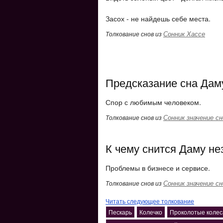
Засох - не найдешь себе места.
Сонник Хассе
Толкование снов из
Предсказание сна Да
Спор с любимым человеком.
Сонник значение сн
Толкование снов из
К чему снится Даму н
Проблемы в бизнесе и сервисе.
Сонник значение сн
Толкование снов из
Читать следующее толкование
Пескарь
Колечко
Проколотые колес