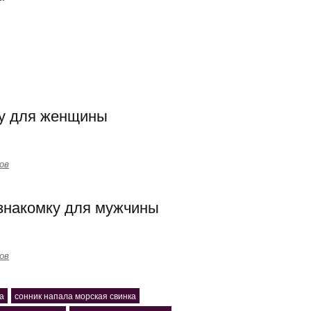
му для женщины
ов
езнакомку для мужчины
ов
а
сонник напала морская свинка