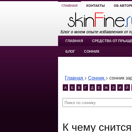
ГЛАВНАЯ
КОНТАКТЫ
ОБ АВТОР
ГЛАВНАЯ
СРЕДСТВА ОТ ПРЫЩ
БЛОГ
СОННИК
Главная
>
Сонник
>
сонник за
А
Б
В
Г
Д
Е
Ж
З
И
Й
К чему снится сонник зарядник