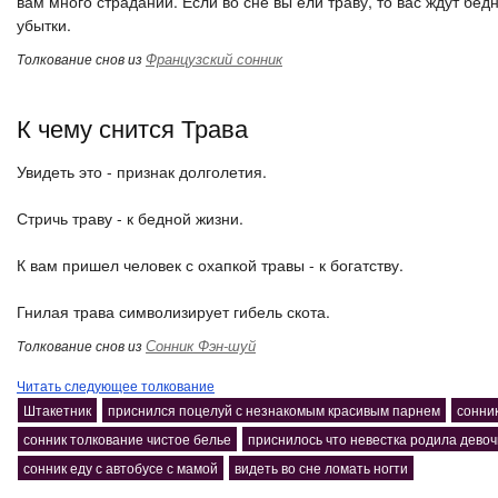
вам много страданий. Если во сне вы ели траву, то вас ждут бе
убытки.
Французский сонник
Толкование снов из
К чему снится Трава
Увидеть это - признак долголетия.
Стричь траву - к бедной жизни.
К вам пришел человек с охапкой травы - к богатству.
Гнилая трава символизирует гибель скота.
Сонник Фэн-шуй
Толкование снов из
Читать следующее толкование
Штакетник
приснился поцелуй с незнакомым красивым парнем
сонни
сонник толкование чистое белье
приснилось что невестка родила девоч
сонник еду с автобусе с мамой
видеть во сне ломать ногти