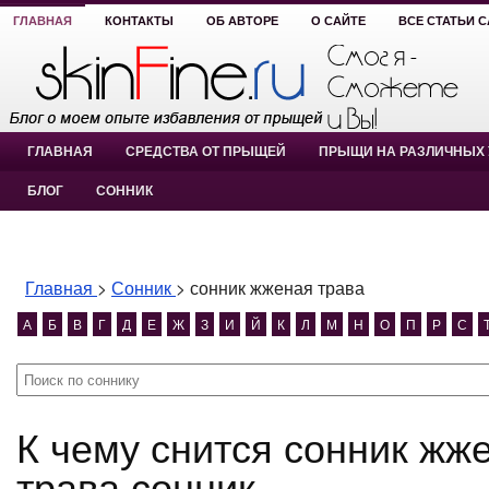
ГЛАВНАЯ
КОНТАКТЫ
ОБ АВТОРЕ
О САЙТЕ
ВСЕ СТАТЬИ 
ГЛАВНАЯ
СРЕДСТВА ОТ ПРЫЩЕЙ
ПРЫЩИ НА РАЗЛИЧНЫХ 
БЛОГ
СОННИК
Главная
>
Сонник
>
сонник жженая трава
А
Б
В
Г
Д
Е
Ж
З
И
Й
К
Л
М
Н
О
П
Р
С
К чему снится сонник жженая трава? сонник жженая
трава сонник