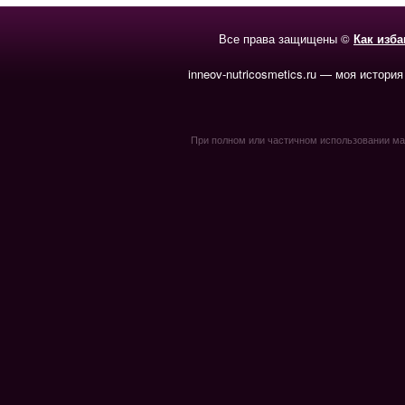
Все права защищены ©
Как изб
inneov-nutricosmetics.ru — моя история
При полном или частичном использовании мате