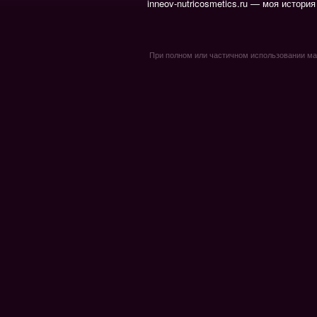
inneov-nutricosmetics.ru — моя история
При полном или частичном использовании мате