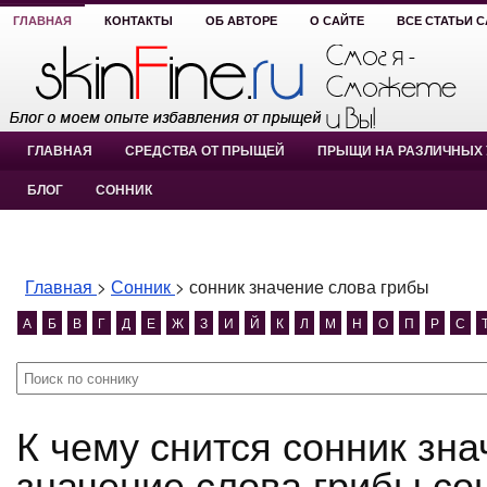
ГЛАВНАЯ
КОНТАКТЫ
ОБ АВТОРЕ
О САЙТЕ
ВСЕ СТАТЬИ 
ГЛАВНАЯ
СРЕДСТВА ОТ ПРЫЩЕЙ
ПРЫЩИ НА РАЗЛИЧНЫХ 
БЛОГ
СОННИК
Главная
>
Сонник
>
сонник значение слова грибы
А
Б
В
Г
Д
Е
Ж
З
И
Й
К
Л
М
Н
О
П
Р
С
К чему снится сонник значение слова грибы? сонник
значение слова грибы со