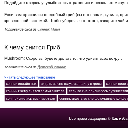
Подойдите к зеркалу, улыбнитесь отражению и несколько минут 
Если вам приснился съедобный гриб (вы его нашли, купили, приг
кровеносной системой. Чтобы уберечься от этого, заварите чай из
Сонник Майя
Толкование снов из
К чему снится Гриб
Mushroom: Скоро вы будете делать то, что удивит всех вокруг.
Детский сонник
Толкование снов из
Читать следующее толкование
сонник онлайн пах
видеть во сне голую женщину в крови
сонник поле 
сонник к чему снятся зомби в школе
если во сне приснилось путешеств
сон приснилась змея мертвая
сонник видеть во сне шоколадные конфет
Все права защищены ©
Как изб