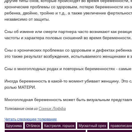
Другие типы снов, которые происходят во время беременности,
хронические проблемы со здоровьем, потерю беременности из-з
ребенка, двойню, тройню и т.д., а также увеличение фертильно
независимо от защиты.
Сны об измене или смерти партнера часто возникают как реакц
частоты и характера половых сношений во время беременности.
Сны о хронических проблемах со здоровьем и дефектах ребен
это также результат возбуждения, испытываемого женщинами в 
Сны о многоплодных родах и повторных беременностях - самые
Иногда беременность в какой-то момент убивает женщину. Это 
ролью МАТЕРИ.
Многоплодная беременность может быть визуальным представле
Сонник Лоффа
Толкование снов из
Читать следующее толкование
Брусника
Отблеск
Кастрюля. горшок
Мускатный орех
правописани