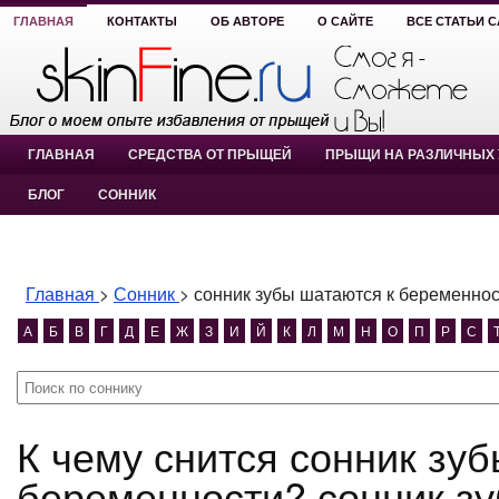
ГЛАВНАЯ
КОНТАКТЫ
ОБ АВТОРЕ
О САЙТЕ
ВСЕ СТАТЬИ 
ГЛАВНАЯ
СРЕДСТВА ОТ ПРЫЩЕЙ
ПРЫЩИ НА РАЗЛИЧНЫХ 
БЛОГ
СОННИК
Главная
>
Сонник
>
сонник зубы шатаются к беременно
А
Б
В
Г
Д
Е
Ж
З
И
Й
К
Л
М
Н
О
П
Р
С
К чему снится сонник зубы шатаются к
беременности? сонник зу