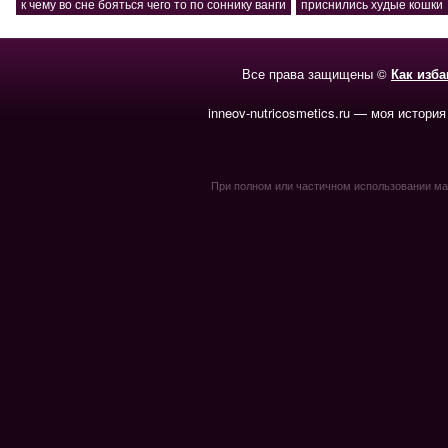
к чему во сне бояться чего то по соннику ванги
приснились худые кошки
Все права защищены ©
Как изб
inneov-nutricosmetics.ru — моя история
При полном или частичном использовании мате