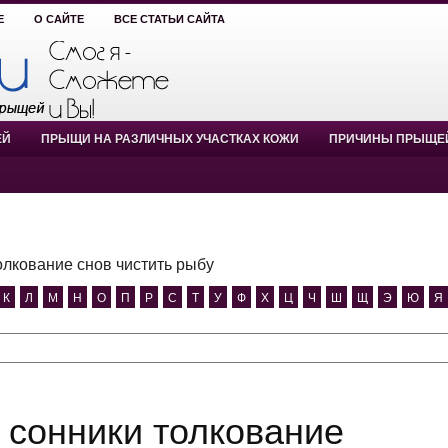
Е
О САЙТЕ
ВСЕ СТАТЬИ САЙТА
ЕЙ
ПРЫЩИ НА РАЗЛИЧНЫХ УЧАСТКАХ КОЖИ
ПРИЧИНЫ ПРЫЩЕ
олкование снов чистить рыбу
К
Л
М
Н
О
П
Р
С
Т
У
Ф
Х
Ц
Ч
Ш
Щ
Э
Ю
Я