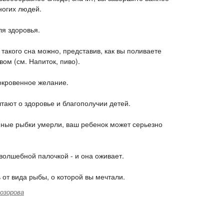
ногих людей.
ля здоровья.
такого сна можно, представив, как вы поливаете
ом (см. Напиток, пиво).
сокровенное желание.
ают о здоровье и благополучии детей.
мные рыбки умерли, ваш ребенок может серьезно
 волшебной палочкой - и она оживает.
 от вида рыбы, о которой вы мечтали.
озорова