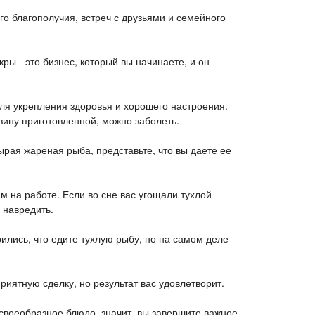
го благополучия, встреч с друзьями и семейного
ры - это бизнес, который вы начинаете, и он
ля укрепления здоровья и хорошего настроения.
ину приготовленной, можно заболеть.
ырая жареная рыба, представьте, что вы даете ее
м на работе. Если во сне вас угощали тухлой
 навредить.
рились, что едите тухлую рыбу, но на самом деле
риятную сделку, но результат вас удовлетворит.
 своеобразное блюдо, значит, вы завершите важное