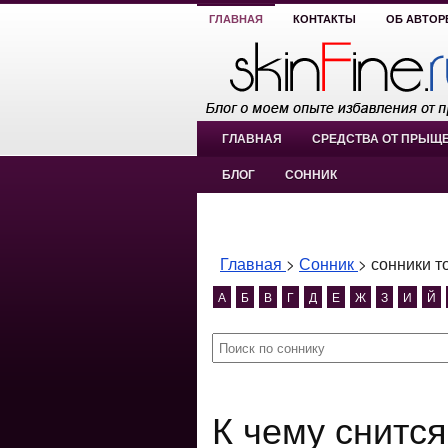
ГЛАВНАЯ
КОНТАКТЫ
ОБ АВТОР
ГЛАВНАЯ
СРЕДСТВА ОТ ПРЫЩ
БЛОГ
СОННИК
Главная
>
Сонник
>
сонники т
А
Б
В
Г
Д
Е
Ж
З
И
Й
К чему снится сонники толкование