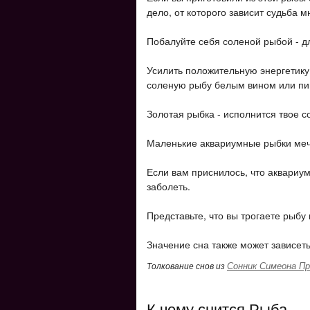
дело, от которого зависит судьба м
Побалуйте себя соленой рыбой - д
Усилить положительную энергетику 
соленую рыбу белым вином или пив
Золотая рыбка - исполнится твое 
Маленькие аквариумные рыбки мечт
Если вам приснилось, что аквариу
заболеть.
Представьте, что вы трогаете рыбу
Значение сна также может зависеть
Сонник Симеона Пр
Толкование снов из
К чему снится Рыба