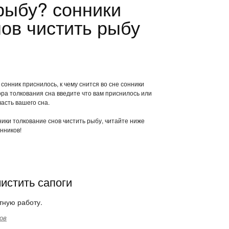
 рыбу? сонники
нов чистить рыбу
сонник приснилось, к чему снится во сне сонники
ра толкования сна введите что вам приснилось или
часть вашего сна.
ники толкование снов чистить рыбу, читайте ниже
нников!
чистить сапоги
тную работу.
ов