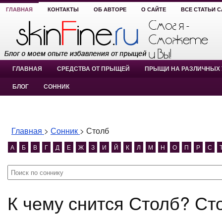
ГЛАВНАЯ
КОНТАКТЫ
ОБ АВТОРЕ
О САЙТЕ
ВСЕ СТАТЬИ 
ГЛАВНАЯ
СРЕДСТВА ОТ ПРЫЩЕЙ
ПРЫЩИ НА РАЗЛИЧНЫХ 
БЛОГ
СОННИК
Главная
>
Сонник
>
Столб
А
Б
В
Г
Д
Е
Ж
З
И
Й
К
Л
М
Н
О
П
Р
С
К чему снится Столб? Ст