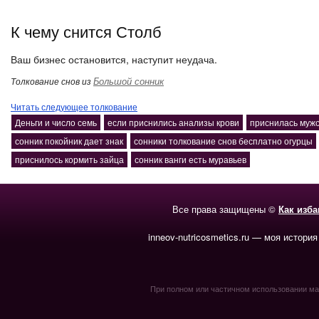
К чему снится Столб
Ваш бизнес остановится, наступит неудача.
Большой сонник
Толкование снов из
Читать следующее толкование
Деньги и число семь
если приснились анализы крови
приснилась муж
сонник покойник дает знак
сонники толкование снов бесплатно огурцы
приснилось кормить зайца
сонник ванги есть муравьев
Все права защищены ©
Как изб
inneov-nutricosmetics.ru — моя история
При полном или частичном использовании мате