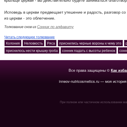
крыльце церкви - вы действительно будете заниматься благотво
Исповедь в церкви предвещает утешение и радость, разговор с
из церкви - это облегчение.
Сонник по алфавиту
Толкование снов из
Читать следующее толкование
Колония
Неловкость
Ряса
приснились черные вороны к чему это
приснилось нести крышку гроба
сонник падать с высоты ребенок
сонн
Все права защищены ©
Как изб
inneov-nutricosmetics.ru — моя история
При полном или частичном использовании мате