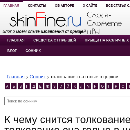
ГЛАВНАЯ
КОНТАКТЫ
ОБ АВТОРЕ
О САЙТЕ
ВСЕ СТАТЬИ 
ГЛАВНАЯ
СРЕДСТВА ОТ ПРЫЩЕЙ
ПРЫЩИ НА РАЗЛИЧНЫХ 
БЛОГ
СОННИК
Главная
>
Сонник
>
толкование сна голые в церкви
А
Б
В
Г
Д
Е
Ж
З
И
Й
К
Л
М
Н
О
П
Р
С
К чему снится толкование сна голые в церкви?
толкование сна голые в ц