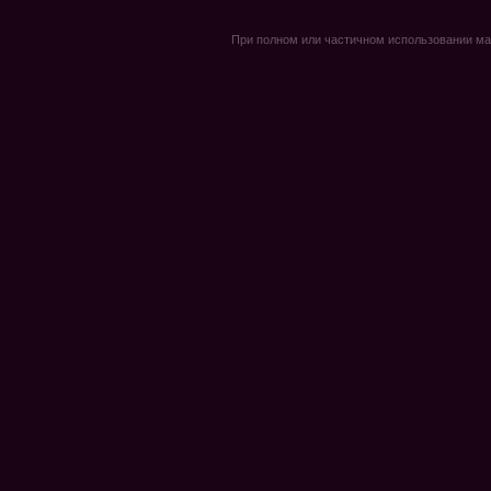
При полном или частичном использовании мате