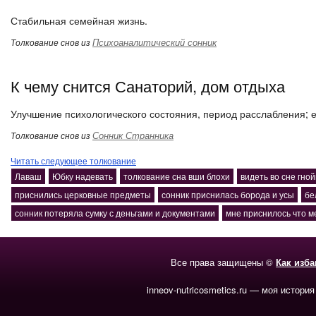
Стабильная семейная жизнь.
Психоаналитический сонник
Толкование снов из
К чему снится Санаторий, дом отдыха
Улучшение психологического состояния, период расслабления; е
Сонник Странника
Толкование снов из
Читать следующее толкование
Лаваш
Юбку надевать
толкование сна вши блохи
видеть во сне гной
приснились церковные предметы
сонник приснилась борода и усы
бе
сонник потеряла сумку с деньгами и документами
мне приснилось что м
Все права защищены ©
Как изб
inneov-nutricosmetics.ru — моя история