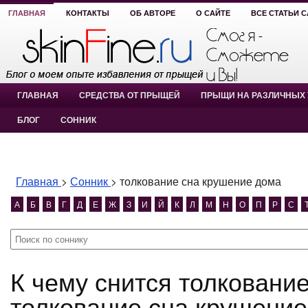
ГЛАВНАЯ
КОНТАКТЫ
ОБ АВТОРЕ
О САЙТЕ
ВСЕ СТАТЬИ 
ГЛАВНАЯ
СРЕДСТВА ОТ ПРЫЩЕЙ
ПРЫЩИ НА РАЗЛИЧНЫХ 
БЛОГ
СОННИК
Главная
>
Сонник
>
толкование сна крушение дома
А
Б
В
Г
Д
Е
Ж
З
И
Й
К
Л
М
Н
О
П
Р
С
К чему снится толкование сна крушение дома?
толкование сна крушение