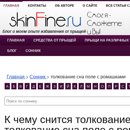
ГЛАВНАЯ
КОНТАКТЫ
ОБ АВТОРЕ
О САЙТЕ
ВСЕ СТАТЬИ 
ГЛАВНАЯ
СРЕДСТВА ОТ ПРЫЩЕЙ
ПРЫЩИ НА РАЗЛИЧНЫХ 
БЛОГ
СОННИК
Главная
>
Сонник
>
толкование сна поле с ромашками
А
Б
В
Г
Д
Е
Ж
З
И
Й
К
Л
М
Н
О
П
Р
С
К чему снится толкование сна поле с ромашками?
толкование сна поле с р