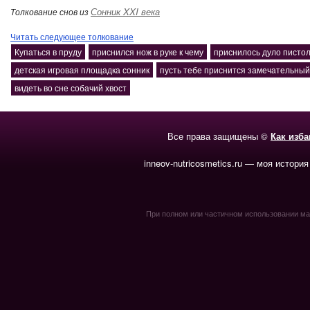
Сонник XXI века
Толкование снов из
Читать следующее толкование
Купаться в пруду
приснился нож в руке к чему
приснилось дуло писто
детская игровая площадка сонник
пусть тебе приснится замечательный
видеть во сне собачий хвост
Все права защищены ©
Как изб
inneov-nutricosmetics.ru — моя история
При полном или частичном использовании мате