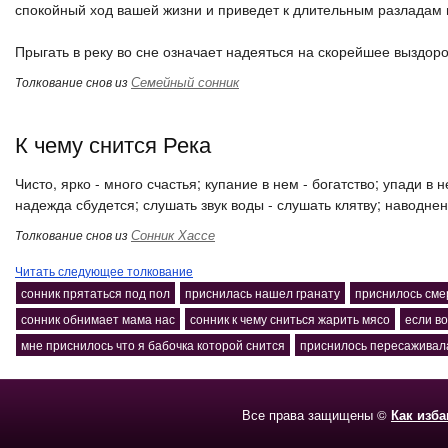
спокойный ход вашей жизни и приведет к длительным разладам
Прыгать в реку во сне означает надеяться на скорейшее выздоро
Семейный сонник
Толкование снов из
К чему снится Река
Чисто, ярко - много счастья; купание в нем - богатство; упади в
надежда сбудется; слушать звук воды - слушать клятву; наводне
Сонник Хассе
Толкование снов из
Читать следующее толкование
сонник прятаться под пол
приснилась нашел гранату
приснилось сме
сонник обнимает мама нас
сонник к чему сниться жарить мясо
если во
мне приснилось что я бабочка которой снится
приснилось пересаживала
Все права защищены ©
Как изб