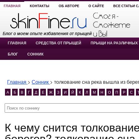
ГЛАВНАЯ
КОНТАКТЫ
ОБ АВТОРЕ
О САЙТЕ
ВСЕ СТАТЬИ 
ГЛАВНАЯ
СРЕДСТВА ОТ ПРЫЩЕЙ
ПРЫЩИ НА РАЗЛИЧНЫХ 
БЛОГ
СОННИК
Главная
>
Сонник
>
толкование сна река вышла из бере
А
Б
В
Г
Д
Е
Ж
З
И
Й
К
Л
М
Н
О
П
Р
С
К чему снится толкование сна река вышла из
берегов? толкование сна