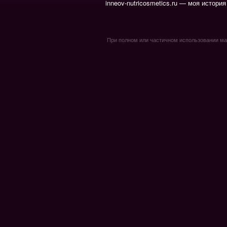
inneov-nutricosmetics.ru — моя история
При полном или частичном использовании мате