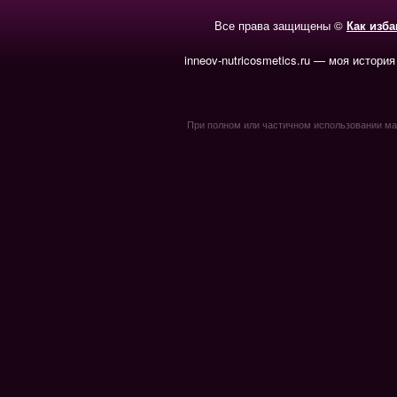
Все права защищены ©
Как изб
inneov-nutricosmetics.ru — моя история
При полном или частичном использовании мате