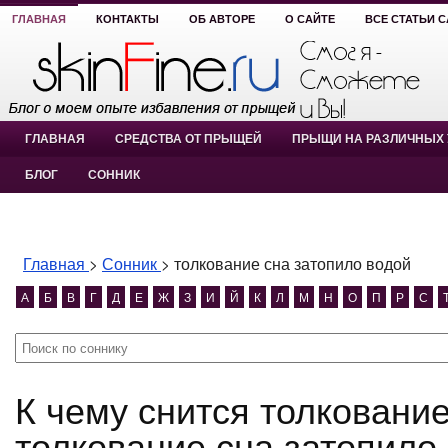
ГЛАВНАЯ
КОНТАКТЫ
ОБ АВТОРЕ
О САЙТЕ
ВСЕ СТАТЬИ 
ГЛАВНАЯ
СРЕДСТВА ОТ ПРЫЩЕЙ
ПРЫЩИ НА РАЗЛИЧНЫХ 
БЛОГ
СОННИК
Главная
>
Сонник
>
толкование сна затопило водой
А
Б
В
Г
Д
Е
Ж
З
И
Й
К
Л
М
Н
О
П
Р
С
К чему снится толкование сна затопило водой?
толкование сна затопило