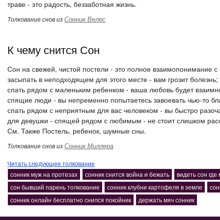
траве - это радость, беззаботная жизнь.
Сонник Велес
Толкование снов из
К чему снится Сон
Сон на свежей, чистой постели - это полное взаимопонимание с
засыпать в неподходящем для этого месте - вам грозит болезнь;
спать рядом с маленьким ребенком - ваша любовь будет взаимн
спящие люди - вы непременно попытаетесь завоевать чью-то бл
спать рядом с неприятным для вас человеком - вы быстро разоч
для девушки - спящей рядом с любимым - не стоит слишком расс
См. Также Постель, ребенок, шумные сны.
Сонник Миллера
Толкование снов из
Читать следующее толкование
сонник муж на протезах
сонник снится война и бежать
видеть сон где
сон бывший парень толкование
сонник клубни картофеля в земле
сон
сонник онлайн бесплатно снился покойник
держать мяч сонник