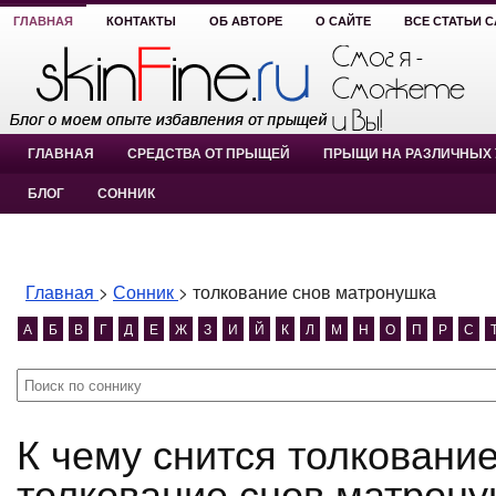
ГЛАВНАЯ
КОНТАКТЫ
ОБ АВТОРЕ
О САЙТЕ
ВСЕ СТАТЬИ 
ГЛАВНАЯ
СРЕДСТВА ОТ ПРЫЩЕЙ
ПРЫЩИ НА РАЗЛИЧНЫХ 
БЛОГ
СОННИК
Главная
>
Сонник
>
толкование снов матронушка
А
Б
В
Г
Д
Е
Ж
З
И
Й
К
Л
М
Н
О
П
Р
С
К чему снится толкование снов матронушка?
толкование снов матрону