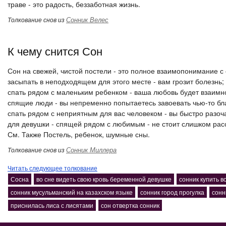
траве - это радость, беззаботная жизнь.
Сонник Велес
Толкование снов из
К чему снится Сон
Сон на свежей, чистой постели - это полное взаимопонимание с
засыпать в неподходящем для этого месте - вам грозит болезнь;
спать рядом с маленьким ребенком - ваша любовь будет взаимн
спящие люди - вы непременно попытаетесь завоевать чью-то бл
спать рядом с неприятным для вас человеком - вы быстро разоч
для девушки - спящей рядом с любимым - не стоит слишком расс
См. Также Постель, ребенок, шумные сны.
Сонник Миллера
Толкование снов из
Читать следующее толкование
Сосна
во сне видеть свою кровь беременной девушке
сонник купить в
сонник мусульманский на казахском языке
сонник город прогулка
сонн
приснилась лиса с лисятами
сон отвертка сонник