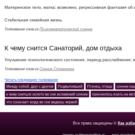
Материнское тело, матка: возможно, регрессивная фантазия об
Стабильная семейная жизнь.
Психоаналитический сонник
Толкование снов из
К чему снится Санаторий, дом отдыха
Улучшение психологического состояния, период расслабления; е
Сонник Странника
Толкование снов из
Читать следующее толкование
Между собой, друг с другом
Подвыпивший
Птенец, птица
сонник на
к чему сниться золото во сне исламский сонник
приснилось ехать на мот
что означает когда во сне видишь червей
Все права защищены ©
Как изб
inneov-nutricosmetics.ru — моя история