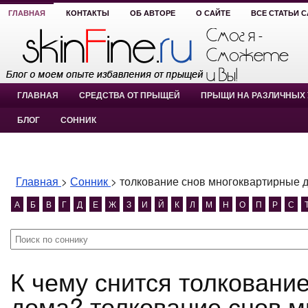
ГЛАВНАЯ
КОНТАКТЫ
ОБ АВТОРЕ
О САЙТЕ
ВСЕ СТАТЬИ 
ГЛАВНАЯ
СРЕДСТВА ОТ ПРЫЩЕЙ
ПРЫЩИ НА РАЗЛИЧНЫХ 
БЛОГ
СОННИК
Главная
>
Сонник
>
толкование снов многоквартирные 
А
Б
В
Г
Д
Е
Ж
З
И
Й
К
Л
М
Н
О
П
Р
С
К чему снится толкование снов многоквартирные
дома? толкование снов 