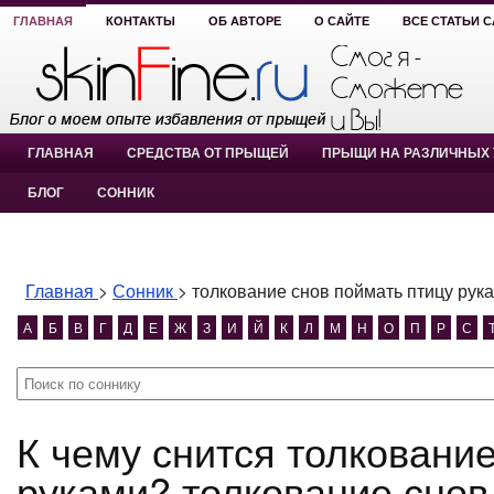
ГЛАВНАЯ
КОНТАКТЫ
ОБ АВТОРЕ
О САЙТЕ
ВСЕ СТАТЬИ 
ГЛАВНАЯ
СРЕДСТВА ОТ ПРЫЩЕЙ
ПРЫЩИ НА РАЗЛИЧНЫХ 
БЛОГ
СОННИК
Главная
>
Сонник
>
толкование снов поймать птицу рук
А
Б
В
Г
Д
Е
Ж
З
И
Й
К
Л
М
Н
О
П
Р
С
К чему снится толкование снов поймать птицу
руками? толкование снов