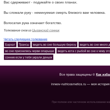
Вас сдерживают - подумайте о своих планах.
Вы сломали руку - неминуемая смерть близкого вам человека.
Волосатая рука означает богатство.
Цыганский сонник
Толкование снов из
Читать следующее толкование
Бархат
Трансы
видеть во сне большую березу
видеть во сне много 
во сне приснились черви опарыши
видеть кота с рыбой во сне к чему эт
сонник если у тебя украли деньги
Все права защищены ©
Как изб
inneov-nutricosmetics.ru — моя история
При полном или частичном использовании мате