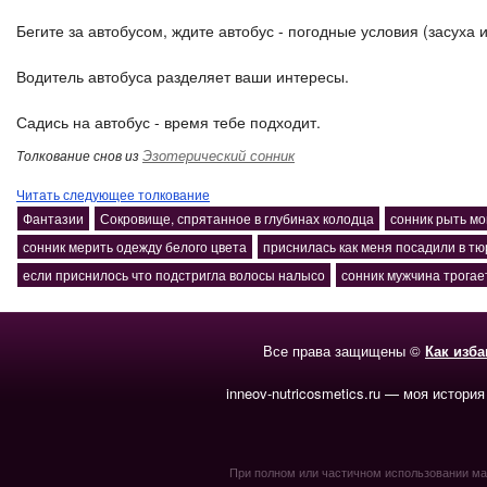
Бегите за автобусом, ждите автобус - погодные условия (засуха и
Водитель автобуса разделяет ваши интересы.
Садись на автобус - время тебе подходит.
Эзотерический сонник
Толкование снов из
Читать следующее толкование
Фантазии
Сокровище, спрятанное в глубинах колодца
сонник рыть мо
сонник мерить одежду белого цвета
приснилась как меня посадили в т
если приснилось что подстригла волосы налысо
сонник мужчина трогае
Все права защищены ©
Как изб
inneov-nutricosmetics.ru — моя история
При полном или частичном использовании мате