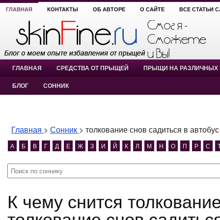
ГЛАВНАЯ
КОНТАКТЫ
ОБ АВТОРЕ
О САЙТЕ
ВСЕ СТАТЬИ 
ГЛАВНАЯ
СРЕДСТВА ОТ ПРЫЩЕЙ
ПРЫЩИ НА РАЗЛИЧНЫХ 
БЛОГ
СОННИК
Главная
>
Сонник
>
толкование снов садиться в автобус
А
Б
В
Г
Д
Е
Ж
З
И
Й
К
Л
М
Н
О
П
Р
С
К чему снится толкование снов садиться в автобус?
толкование снов садиться