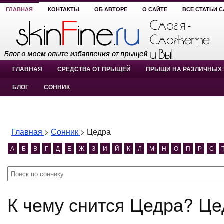
ГЛАВНАЯ
КОНТАКТЫ
ОБ АВТОРЕ
О САЙТЕ
ВСЕ СТАТЬИ 
ГЛАВНАЯ
СРЕДСТВА ОТ ПРЫЩЕЙ
ПРЫЩИ НА РАЗЛИЧНЫХ 
БЛОГ
СОННИК
Главная
>
Сонник
>
Цедра
А
Б
В
Г
Д
Е
Ж
З
И
Й
К
Л
М
Н
О
П
Р
С
К чему снится Цедра? Ц