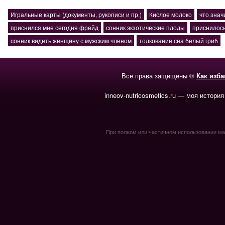
Игральные карты (документы, рукописи и пр.)
Кислое молоко
что знач
приснился мне сегодня фрейд
сонник экзотические плоды
приснилось
сонник видеть женщину с мужским членом
толкование сна белый гриб
Все права защищены ©
Как изб
inneov-nutricosmetics.ru — моя история
При полном или частичном использовании мате