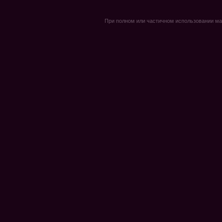
При полном или частичном использовании мате