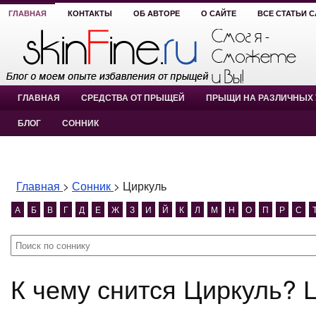
ГЛАВНАЯ
КОНТАКТЫ
ОБ АВТОРЕ
О САЙТЕ
ВСЕ СТАТЬИ 
ГЛАВНАЯ
СРЕДСТВА ОТ ПРЫЩЕЙ
ПРЫЩИ НА РАЗЛИЧНЫХ 
БЛОГ
СОННИК
Главная
>
Сонник
>
Циркуль
А
Б
В
Г
Д
Е
Ж
З
И
Й
К
Л
М
Н
О
П
Р
С
К чему снится Циркуль? 