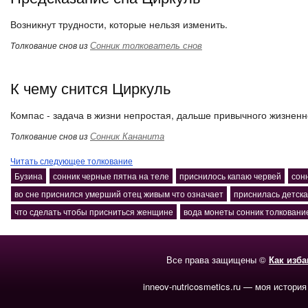
Возникнут трудности, которые нельзя изменить.
Сонник толкователь снов
Толкование снов из
К чему снится Циркуль
Компас - задача в жизни непростая, дальше привычного жизненн
Сонник Кананита
Толкование снов из
Читать следующее толкование
Бузина
сонник черные пятна на теле
приснилось капаю червей
сон
во сне приснился умерший отец живым что означает
приснилась детска
что сделать чтобы присниться женщине
вода монеты сонник толковани
Все права защищены ©
Как изб
inneov-nutricosmetics.ru — моя история