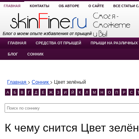
ГЛАВНАЯ
КОНТАКТЫ
ОБ АВТОРЕ
О САЙТЕ
ВСЕ СТАТЬИ 
ГЛАВНАЯ
СРЕДСТВА ОТ ПРЫЩЕЙ
ПРЫЩИ НА РАЗЛИЧНЫХ 
БЛОГ
СОННИК
Главная
>
Сонник
>
Цвет зелёный
А
Б
В
Г
Д
Е
Ж
З
И
Й
К
Л
М
Н
О
П
Р
С
К чему снится Цвет зел