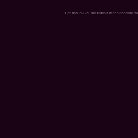
При полном или частичном использовании мате