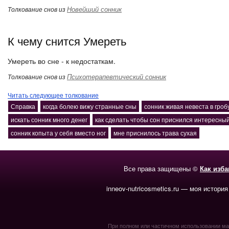
Новейший сонник
Толкование снов из
К чему снится Умереть
Умереть во сне - к недостаткам.
Психотерапевтический сонник
Толкование снов из
Читать следующее толкование
Справка
когда болею вижу странные сны
сонник живая невеста в гроб
искать сонник много денег
как сделать чтобы сон приснился интересны
сонник копыта у себя вместо ног
мне приснилось трава сухая
Все права защищены ©
Как изб
inneov-nutricosmetics.ru — моя история
При полном или частичном использовании мате