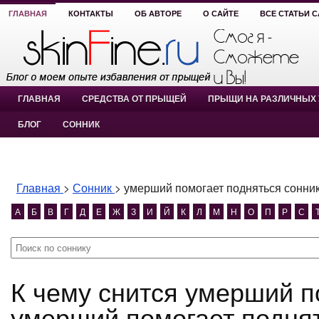
ГЛАВНАЯ
КОНТАКТЫ
ОБ АВТОРЕ
О САЙТЕ
ВСЕ СТАТЬИ 
ГЛАВНАЯ
СРЕДСТВА ОТ ПРЫЩЕЙ
ПРЫЩИ НА РАЗЛИЧНЫХ 
БЛОГ
СОННИК
Главная
>
Сонник
>
умерший помогает подняться сонни
А
Б
В
Г
Д
Е
Ж
З
И
Й
К
Л
М
Н
О
П
Р
С
К чему снится умерший помогает подняться сонник?
умерший помогает поднят