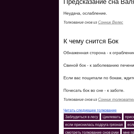
Предсказание сна Валя
Неудача, ослабление.
Сонник Велес
Толкование снов из
К чему снится Бок
Обнаженная сторона - к ограблени
Свиной бок - к заболеванию печени
Если вас пощипали по бокам, ждит
Почесать бок во сне - к заботе.
Сонник толковате
Толкование снов из
Читать следующее толкование
Заблудиться в лесу
Циклевать
прис
если приснилась подруга грязная
есл
смотреть толкование снов руки
мне п