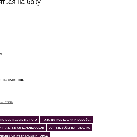
ться на боку
ю.
.
е насмешек.
ль снов
нилось нарыв на ноге
приснились кошки и воробьи
и приснился калейдоскоп
сонник зубы на тарелке
риснился незнакомый город