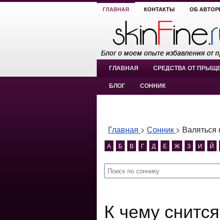
ГЛАВНАЯ
КОНТАКТЫ
ОБ АВТОР
ГЛАВНАЯ
СРЕДСТВА ОТ ПРЫЩ
БЛОГ
СОННИК
Главная
>
Сонник
>
Валяться 
А
Б
В
Г
Д
Е
Ж
З
И
Й
К чему снится Валяться на боку?