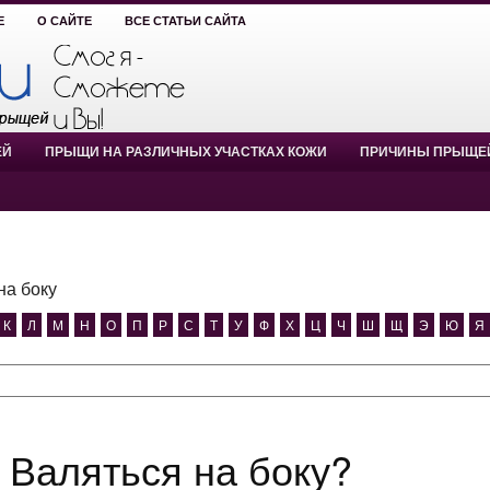
Е
О САЙТЕ
ВСЕ СТАТЬИ САЙТА
ЕЙ
ПРЫЩИ НА РАЗЛИЧНЫХ УЧАСТКАХ КОЖИ
ПРИЧИНЫ ПРЫЩЕ
на боку
К
Л
М
Н
О
П
Р
С
Т
У
Ф
Х
Ц
Ч
Ш
Щ
Э
Ю
Я