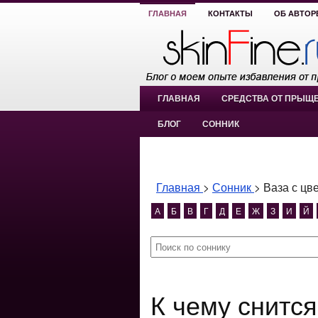
ГЛАВНАЯ
КОНТАКТЫ
ОБ АВТОР
ГЛАВНАЯ
СРЕДСТВА ОТ ПРЫЩ
БЛОГ
СОННИК
Главная
>
Сонник
>
Ваза с цв
А
Б
В
Г
Д
Е
Ж
З
И
Й
К чему снится Ваза с цветами?