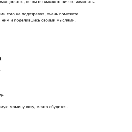
омощностью, но вы не сможете ничего изменить.
сами того не подозревая, очень поможете
с ним и поделившись своими мыслями.
а
.
ор.
имую мамину вазу, мечта сбудется.