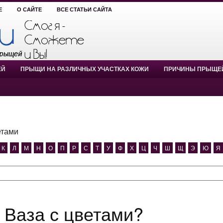
Е
О САЙТЕ
ВСЕ СТАТЬИ САЙТА
ЕЙ
ПРЫЩИ НА РАЗЛИЧНЫХ УЧАСТКАХ КОЖИ
ПРИЧИНЫ ПРЫЩЕ
етами
К
Л
М
Н
О
П
Р
С
Т
У
Ф
Х
Ц
Ч
Ш
Щ
Э
Ю
Я