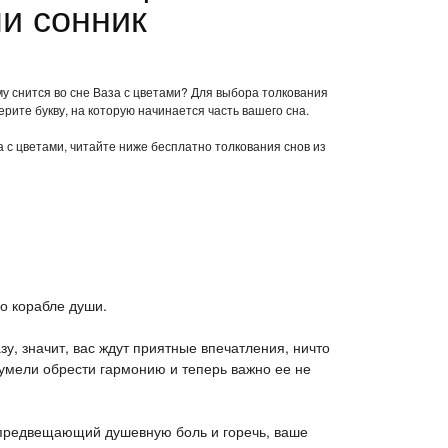
ми сонник
му снится во сне Ваза с цветами? Для выбора толкования
ерите букву, на которую начинается часть вашего сна.
а с цветами, читайте ниже бесплатно толкования снов из
 о корабле души.
зу, значит, вас ждут приятные впечатления, ничто
сумели обрести гармонию и теперь важно ее не
к, предвещающий душевную боль и горечь, ваше