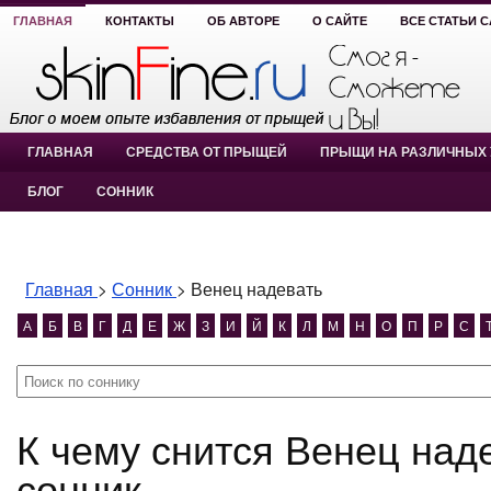
ГЛАВНАЯ
КОНТАКТЫ
ОБ АВТОРЕ
О САЙТЕ
ВСЕ СТАТЬИ 
ГЛАВНАЯ
СРЕДСТВА ОТ ПРЫЩЕЙ
ПРЫЩИ НА РАЗЛИЧНЫХ 
БЛОГ
СОННИК
Главная
>
Сонник
>
Венец надевать
А
Б
В
Г
Д
Е
Ж
З
И
Й
К
Л
М
Н
О
П
Р
С
К чему снится Венец надевать? Венец надевать
сонник