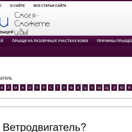
Е
О САЙТЕ
ВСЕ СТАТЬИ САЙТА
ЕЙ
ПРЫЩИ НА РАЗЛИЧНЫХ УЧАСТКАХ КОЖИ
ПРИЧИНЫ ПРЫЩЕ
атель
К
Л
М
Н
О
П
Р
С
Т
У
Ф
Х
Ц
Ч
Ш
Щ
Э
Ю
Я