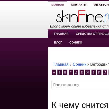
ГЛАВНАЯ
КОНТАКТЫ
ОБ АВТОР
ГЛАВНАЯ
СРЕДСТВА ОТ ПРЫЩ
БЛОГ
СОННИК
Главная
>
Сонник
>
Ветродвиг
А
Б
В
Г
Д
Е
Ж
З
И
Й
К чему снится Ветродвигатель?