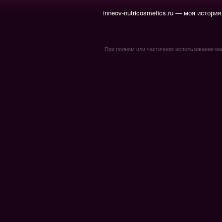
inneov-nutricosmetics.ru — моя история
При полном или частичном использовании мате