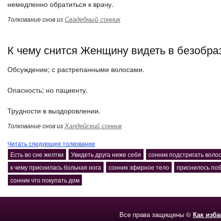
немедленно обратиться к врачу.
Свадебный сонник
Толкование снов из
К чему снится Женщину видеть в безобра
Обсуждение; с растрепанными волосами.
Опасность; но пациенту.
Трудности в выздоровлении.
Халдейский сонник
Толкование снов из
Читать следующее толкование
Есть во сне желтки
Увидеть друга ниже себя
сонник подстригать воло
к чему приснилась больная нога
сонник эфирное тело
приснилось поб
сонник что покупать дом
Все права защищены ©
Как изб