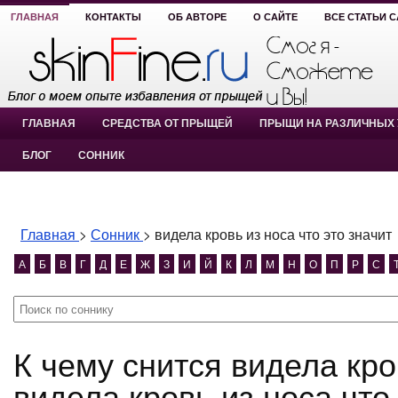
ГЛАВНАЯ
КОНТАКТЫ
ОБ АВТОРЕ
О САЙТЕ
ВСЕ СТАТЬИ 
ГЛАВНАЯ
СРЕДСТВА ОТ ПРЫЩЕЙ
ПРЫЩИ НА РАЗЛИЧНЫХ 
БЛОГ
СОННИК
Главная
>
Сонник
>
видела кровь из носа что это значит
А
Б
В
Г
Д
Е
Ж
З
И
Й
К
Л
М
Н
О
П
Р
С
К чему снится видела кровь из носа что это значит?
видела кровь из носа что