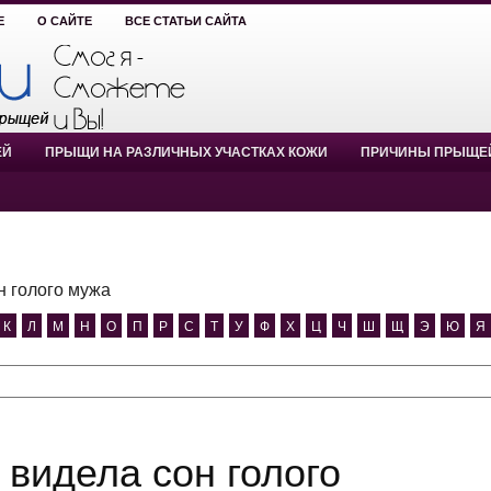
Е
О САЙТЕ
ВСЕ СТАТЬИ САЙТА
ЕЙ
ПРЫЩИ НА РАЗЛИЧНЫХ УЧАСТКАХ КОЖИ
ПРИЧИНЫ ПРЫЩЕ
н голого мужа
К
Л
М
Н
О
П
Р
С
Т
У
Ф
Х
Ц
Ч
Ш
Щ
Э
Ю
Я