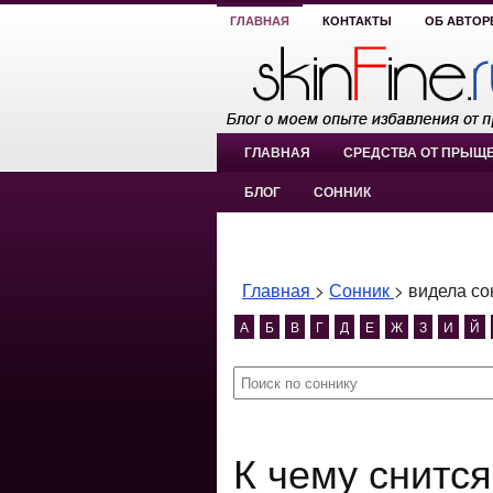
ГЛАВНАЯ
КОНТАКТЫ
ОБ АВТОР
ГЛАВНАЯ
СРЕДСТВА ОТ ПРЫЩ
БЛОГ
СОННИК
Главная
>
Сонник
>
видела со
А
Б
В
Г
Д
Е
Ж
З
И
Й
К чему снится видела сон голого