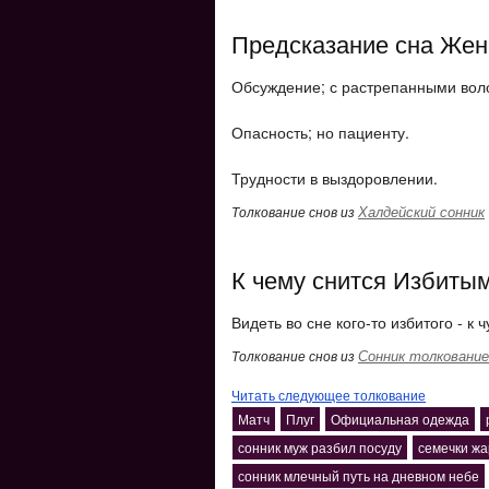
Предсказание сна Жен
Обсуждение; с растрепанными вол
Опасность; но пациенту.
Трудности в выздоровлении.
Халдейский сонник
Толкование снов из
К чему снится Избитым
Видеть во сне кого-то избитого - к ч
Сонник толкование
Толкование снов из
Читать следующее толкование
Матч
Плуг
Официальная одежда
сонник муж разбил посуду
семечки ж
сонник млечный путь на дневном небе