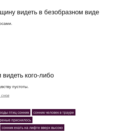
щину видеть в безобразном виде
осами.
 видеть кого-либо
увству пустоты.
 снов
роды птиц сонник
сонник человек в трауре
ареные приснилось
сонник ехать на лифте вверх высоко