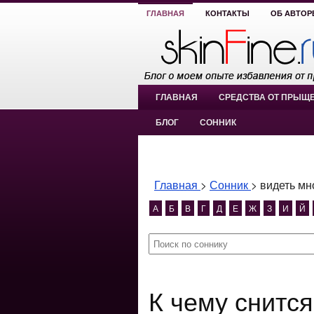
ГЛАВНАЯ
КОНТАКТЫ
ОБ АВТОР
ГЛАВНАЯ
СРЕДСТВА ОТ ПРЫЩ
БЛОГ
СОННИК
Главная
>
Сонник
>
видеть мно
А
Б
В
Г
Д
Е
Ж
З
И
Й
К чему снится видеть много крови