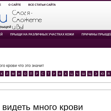
Е
О САЙТЕ
ВСЕ СТАТЬИ САЙТА
ЕЙ
ПРЫЩИ НА РАЗЛИЧНЫХ УЧАСТКАХ КОЖИ
ПРИЧИНЫ ПРЫЩЕ
го крови что это значит
К
Л
М
Н
О
П
Р
С
Т
У
Ф
Х
Ц
Ч
Ш
Щ
Э
Ю
Я