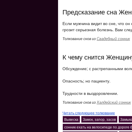
Предсказание сна Жен
Если мужчина видит во сне, что он
грозит серьезная болезнь. Вам сле
Свадебный сонник
Толкование снов из
К чему снится Женщин
Обсуждение; с растрепанными вол
Опасность; но пациенту.
Трудности в выздоровлении.
Халдейский сонник
Толкование снов из
Читать следующее толкование
Вывеска
Замок, запор, засов
Замык
сонник ехать на велосипеде по дороге 