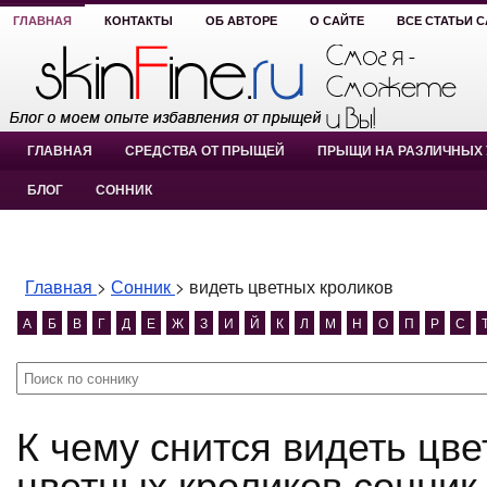
ГЛАВНАЯ
КОНТАКТЫ
ОБ АВТОРЕ
О САЙТЕ
ВСЕ СТАТЬИ 
ГЛАВНАЯ
СРЕДСТВА ОТ ПРЫЩЕЙ
ПРЫЩИ НА РАЗЛИЧНЫХ 
БЛОГ
СОННИК
Главная
>
Сонник
>
видеть цветных кроликов
А
Б
В
Г
Д
Е
Ж
З
И
Й
К
Л
М
Н
О
П
Р
С
К чему снится видеть цветных кроликов? видеть
цветных кроликов сонник