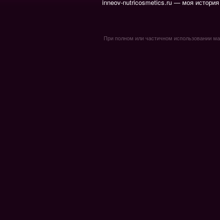
inneov-nutricosmetics.ru — моя история
При полном или частичном использовании мате