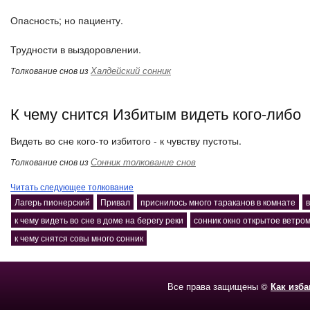
Опасность; но пациенту.
Трудности в выздоровлении.
Халдейский сонник
Толкование снов из
К чему снится Избитым видеть кого-либо
Видеть во сне кого-то избитого - к чувству пустоты.
Сонник толкование снов
Толкование снов из
Читать следующее толкование
Лагерь пионерский
Привал
приснилось много тараканов в комнате
к чему видеть во сне в доме на берегу реки
сонник окно открытое ветро
к чему снятся совы много сонник
Все права защищены ©
Как изб