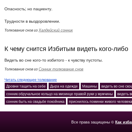
Опасность; но пациенту.
Трудности в выздоровлении.
Халдейский сонник
Толкование снов из
К чему снится Избитым видеть кого-либо
Видеть во сне кого-то избитого - к чувству пустоты.
Сонник толкование снов
Толкование снов из
Читать следующее толкование
Дровни тащить на себе
Дыра на одежде
Машины
видеть во сне ск
сонник обручальное кольцо на мизинце правой руки у мужчины
видеть в
сонник быть на свадьбе покойника
приснилось поминки живого человек
Все права защищены ©
Как изб