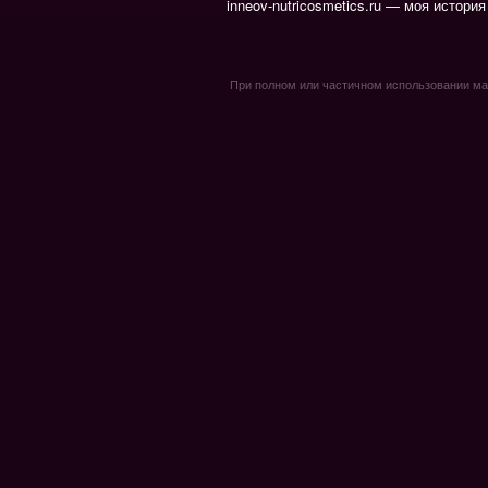
inneov-nutricosmetics.ru — моя история
При полном или частичном использовании мате