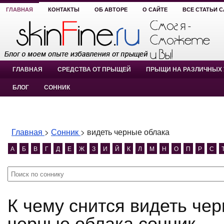
ГЛАВНАЯ
КОНТАКТЫ
ОБ АВТОРЕ
О САЙТЕ
ВСЕ СТАТЬИ 
ГЛАВНАЯ
СРЕДСТВА ОТ ПРЫЩЕЙ
ПРЫЩИ НА РАЗЛИЧНЫХ 
БЛОГ
СОННИК
Главная
>
Сонник
>
видеть черные облака
А
Б
В
Г
Д
Е
Ж
З
И
Й
К
Л
М
Н
О
П
Р
С
К чему снится видеть черные облака? видеть
черные облака сонник