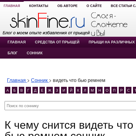
ГЛАВНАЯ
КОНТАКТЫ
ОБ АВТОРЕ
О САЙТЕ
ВСЕ СТАТЬИ 
ГЛАВНАЯ
СРЕДСТВА ОТ ПРЫЩЕЙ
ПРЫЩИ НА РАЗЛИЧНЫХ 
БЛОГ
СОННИК
Главная
>
Сонник
>
видеть что бью ремнем
А
Б
В
Г
Д
Е
Ж
З
И
Й
К
Л
М
Н
О
П
Р
С
К чему снится видеть что бью ремнем? видеть что
бью ремнем сонник