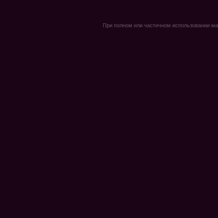
При полном или частичном использовании мате