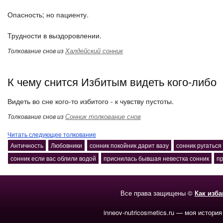
Опасность; но пациенту.
Трудности в выздоровлении.
Халдейский сонник
Толкование снов из
К чему снится Избитым видеть кого-либо
Видеть во сне кого-то избитого - к чувству пустоты.
Сонник толкование снов
Толкование снов из
Читать следующее толкование
Античность
Любовники
сонник покойник дарит вазу
сонник ругаться
сонник если вас облили водой
приснилась бывшая невестка сонник
пр
Все права защищены ©
Как изб
inneov-nutricosmetics.ru — моя история