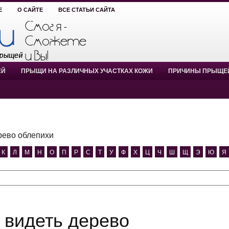
Е
О САЙТЕ
ВСЕ СТАТЬИ САЙТА
ЕЙ
ПРЫЩИ НА РАЗЛИЧНЫХ УЧАСТКАХ КОЖИ
ПРИЧИНЫ ПРЫЩЕ
рево облепихи
К
Л
М
Н
О
П
Р
С
Т
У
Ф
Х
Ц
Ч
Ш
Щ
Э
Ю
Я