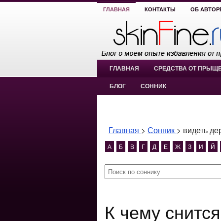
ГЛАВНАЯ
КОНТАКТЫ
ОБ АВТОР
ГЛАВНАЯ
СРЕДСТВА ОТ ПРЫЩ
БЛОГ
СОННИК
Главная
>
Сонник
>
видеть де
А
Б
В
Г
Д
Е
Ж
З
И
Й
К чему снится видеть дерево