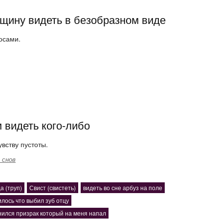
щину видеть в безобразном виде
осами.
 видеть кого-либо
увству пустоты.
 снов
а (труп)
Свист (свистеть)
видеть во сне арбуз на поле
лось что выбил зуб отцу
нился призрак который на меня напал