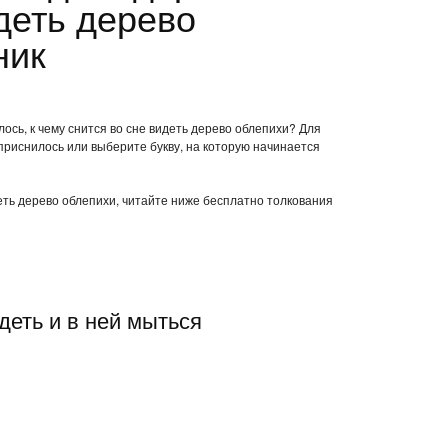
деть дерево
ник
ось, к чему снится во сне видеть дерево облепихи? Для
приснилось или выберите букву, на которую начинается
деть дерево облепихи, читайте ниже бесплатно толкования
деть и в ней мыться