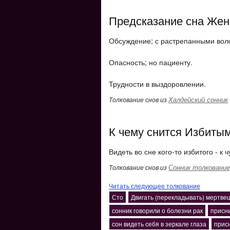
Предсказание сна Жен
Обсуждение; с растрепанными вол
Опасность; но пациенту.
Трудности в выздоровлении.
Халдейский сонник
Толкование снов из
К чему снится Избитым
Видеть во сне кого-то избитого - к ч
Сонник толкование
Толкование снов из
Читать следующее толкование
Сто
Двигать (перекладывать) мертвец
сонник говорили о болезни рак
присни
сон видеть себя в зеркале глаза
прис